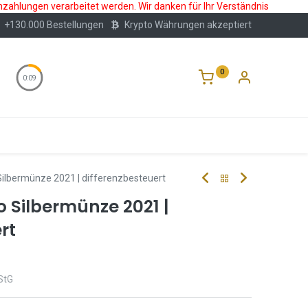
nzahlungen verarbeitet werden. Wir danken für Ihr Verständnis
+130.000 Bestellungen
Krypto Währungen akzeptiert
0
0:09
Wertlagerung
Blog
Über Uns
Häufige F
Silbermünze 2021 | differenzbesteuert
o Silbermünze 2021 |
rt
StG