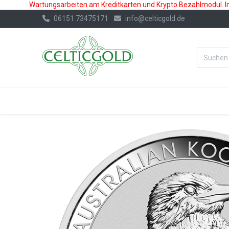
Wartungsarbeiten am Kreditkarten und Krypto Bezahlmodul. In 
06151 73475171
info@celticgold.de
%Bester Prei
GOLD
SILBER