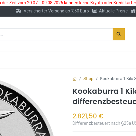
der Zeit vom 20.07. - 09.08.2026 können keine Krypto oder Kreditkarte
Versicherter Versand ab 7,50 Euro
Aktuelle Preise
s
Neu
Edelmetallkonto
Zubehör
Shop
Kookaburra 1 Kilo 
Kookaburra 1 Kil
differenzbesteue
2.821,50
€
Differenzbesteuert nach §25a U