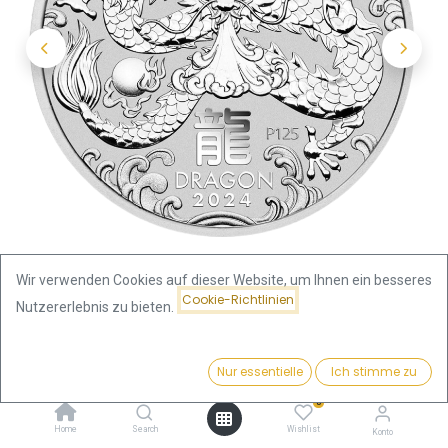
Wir verwenden Cookies auf dieser Website, um Ihnen ein besseres
Cookie-Richtlinien
Nutzererlebnis zu bieten.
Shop
Preis:
Lunar III Drache 1/2 Unze Silbermünze 2024 |
Kaufen
Nur essentielle
Ich stimme zu
44,80
€
differenzbesteuert
0
Home
Search
Wishlist
Konto