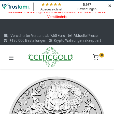
Wartungsarbeiten am Kreditkarten und Krypto Bezahlmodul. In der
✕
Zeit vom 20.07. - 09.08.2026 können keine Krypto oder
Kreditkartenzahlungen verarbeitet werden. Wir danken für Ihr
Verständnis
Versicherter Versand ab 7,50 Euro
Aktuelle Preise
+130.000 Bestellungen
Krypto Währungen akzeptiert
0