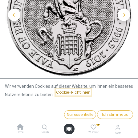
Wir verwenden Cookies auf dieser Website, um Ihnen ein besseres
Cookie-Richtlinien
Nutzererlebnis zu bieten.
Shop
Preis:
Queen's Beasts Yale of Beaufort 2 Unzen Silbermünze 2019 |
Kaufen
Nur essentielle
Ich stimme zu
144,43
€
differenzbesteuert
0
Home
Search
Wishlist
Konto