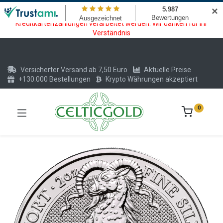
Wartungsarbeiten am Kreditkarten und Krypto Bezahlmodul. In der
✕
Zeit vom 20.07. - 09.08.2026 können keine Krypto oder
Kreditkartenzahlungen verarbeitet werden. Wir danken für Ihr
Verständnis
Versicherter Versand ab 7,50 Euro
Aktuelle Preise
+130.000 Bestellungen
Krypto Währungen akzeptiert
0