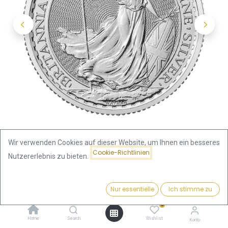
Wir verwenden Cookies auf dieser Website, um Ihnen ein besseres
Cookie-Richtlinien
Nutzererlebnis zu bieten.
Shop
Silbermünzen Gewicht
Preis:
Britannia 1/4 Unze Silbermünze 2024
Kaufen
Nur essentielle
Ich stimme zu
21,90
€
0
Britannia 1/4 Unze Silbermünze
Home
Search
Wishlist
Konto