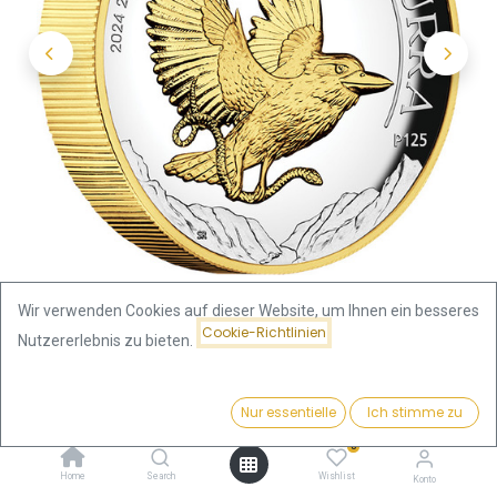
Wir verwenden Cookies auf dieser Website, um Ihnen ein besseres
Cookie-Richtlinien
Nutzererlebnis zu bieten.
Shop
Preis:
Australien Kookaburra 2 Unzen Silbermünze 2024
Kaufen
Nur essentielle
Ich stimme zu
385,33
€
teilvergoldet - Proof / High Relief | differenzbesteuert
0
Home
Search
Wishlist
Konto