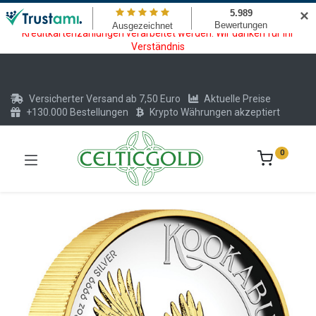
Wartungsarbeiten am Kreditkarten und Krypto Bezahlmodul. In der
✕
Zeit vom 20.07. - 09.08.2026 können keine Krypto oder
Kreditkartenzahlungen verarbeitet werden. Wir danken für Ihr
Verständnis
Versicherter Versand ab 7,50 Euro
Aktuelle Preise
+130.000 Bestellungen
Krypto Währungen akzeptiert
0