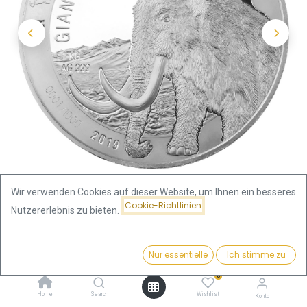
Wir verwenden Cookies auf dieser Website, um Ihnen ein besseres
Cookie-Richtlinien
Nutzererlebnis zu bieten.
Shop
Preis:
Giganten der Eiszeit - Wollmammut 1 Kilo Silbermünze 2019 |
Kaufen
Nur essentielle
Ich stimme zu
2.743,50
€
differenzbesteuert
0
Home
Search
Wishlist
Konto