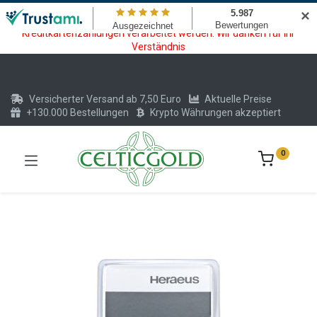
Wartungsarbeiten am Kreditkarten und Krypto Bezahlmodul. In der
✕
Zeit vom 20.07. - 09.08.2026 können keine Krypto oder
Kreditkartenzahlungen verarbeitet werden. Wir danken für Ihr
Verständnis
Versicherter Versand ab 7,50 Euro
Aktuelle Preise
+130.000 Bestellungen
Krypto Währungen akzeptiert
0