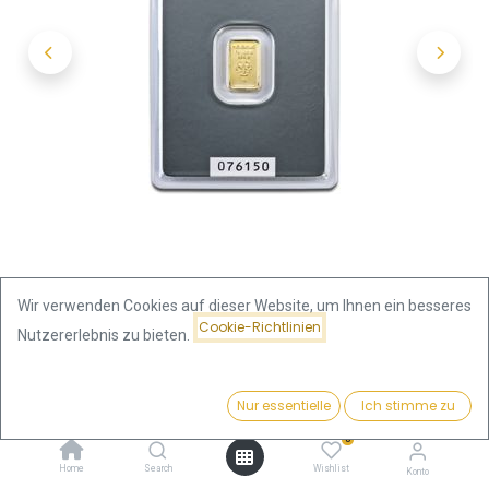
Wir verwenden Cookies auf dieser Website, um Ihnen ein besseres
Cookie-Richtlinien
Nutzererlebnis zu bieten.
Shop
Goldbarren Gewicht
Preis:
1 Gramm Goldbarren | Heraeus
Kaufen
Nur essentielle
Ich stimme zu
142,85
€
0
1 Gramm Goldbarren | Heraeus
Home
Search
Wishlist
Konto