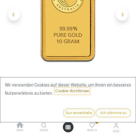
Wir verwenden Cookies auf dieser Website, um Ihnen ein besseres
Cookie-Richtlinien
Nutzererlebnis zu bieten.
Shop
Preis:
10 Gramm Goldbarren | Perth Mint mit Zertifikat - Känguru
Kaufen
Nur essentielle
Ich stimme zu
1.288,00
€
0
10 Gramm Goldbarren | Perth
Home
Search
Wishlist
Konto