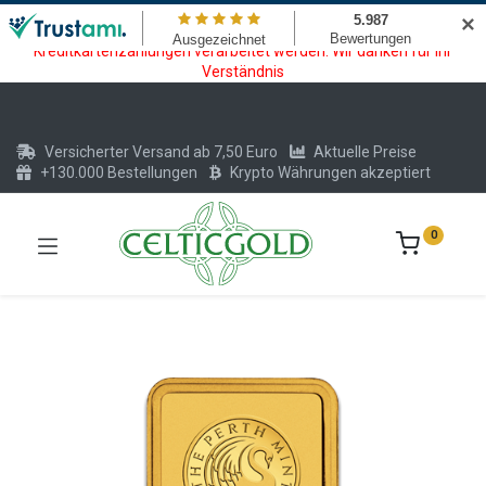
Wartungsarbeiten am Kreditkarten und Krypto Bezahlmodul. In der
✕
Zeit vom 20.07. - 09.08.2026 können keine Krypto oder
Kreditkartenzahlungen verarbeitet werden. Wir danken für Ihr
Verständnis
Versicherter Versand ab 7,50 Euro
Aktuelle Preise
+130.000 Bestellungen
Krypto Währungen akzeptiert
0