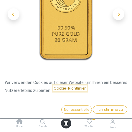
Wir verwenden Cookies auf dieser Website, um Ihnen ein besseres
Cookie-Richtlinien
Nutzererlebnis zu bieten.
Shop
Preis:
20 Gramm Goldbarren | Perth Mint mit Zertifikat - Känguru
Kaufen
Nur essentielle
Ich stimme zu
2.473,93
€
0
20 Gramm Goldbarren | Perth
Home
Search
Wishlist
Konto