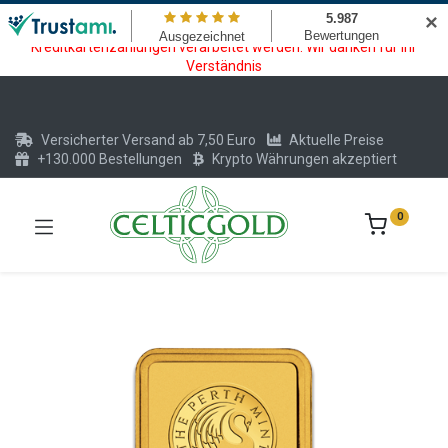
Wartungsarbeiten am Kreditkarten und Krypto Bezahlmodul. In der
✕
Zeit vom 20.07. - 09.08.2026 können keine Krypto oder
Kreditkartenzahlungen verarbeitet werden. Wir danken für Ihr
Verständnis
Versicherter Versand ab 7,50 Euro
Aktuelle Preise
+130.000 Bestellungen
Krypto Währungen akzeptiert
0