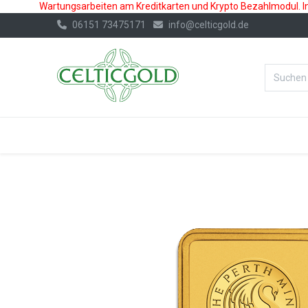
Wartungsarbeiten am Kreditkarten und Krypto Bezahlmodul. In 
06151 73475171
info@celticgold.de
%Bester Prei
GOLD
SILBER