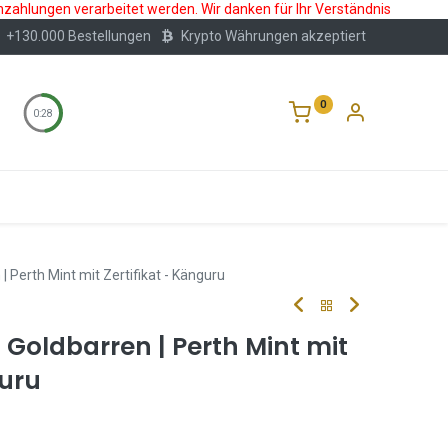
nzahlungen verarbeitet werden. Wir danken für Ihr Verständnis
+130.000 Bestellungen
Krypto Währungen akzeptiert
0
0:28
Wertlagerung
Blog
Über Uns
Häufige F
 Perth Mint mit Zertifikat - Känguru
 Goldbarren | Perth Mint mit
guru