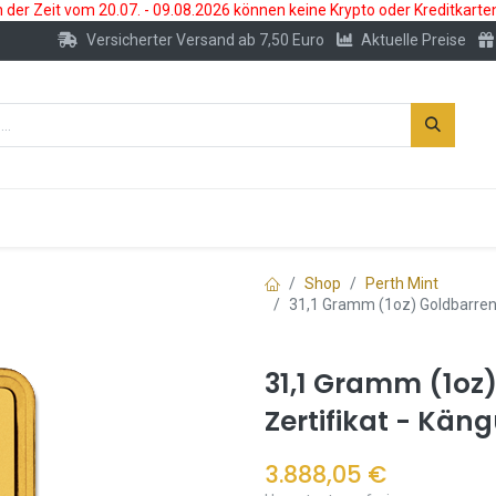
der Zeit vom 20.07. - 09.08.2026 können keine Krypto oder Kreditkarte
Versicherter Versand ab 7,50 Euro
Aktuelle Preise
s
Neu
Edelmetallkonto
Zubehör
Shop
Perth Mint
31,1 Gramm (1oz) Goldbarren |
31,1 Gramm (1oz)
Zertifikat - Kän
3.888,05
€