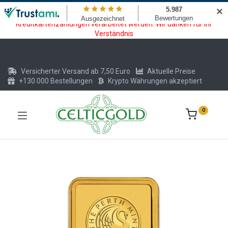
Wartungsarbeiten am Kreditkarten und Krypto Bezahlmodul. In der
✕
Zeit vom 20.07. - 09.08.2026 können keine Krypto oder
Kreditkartenzahlungen verarbeitet werden. Wir danken für Ihr
Verständnis
Versicherter Versand ab 7,50 Euro
Aktuelle Preise
+130.000 Bestellungen
Krypto Währungen akzeptiert
0