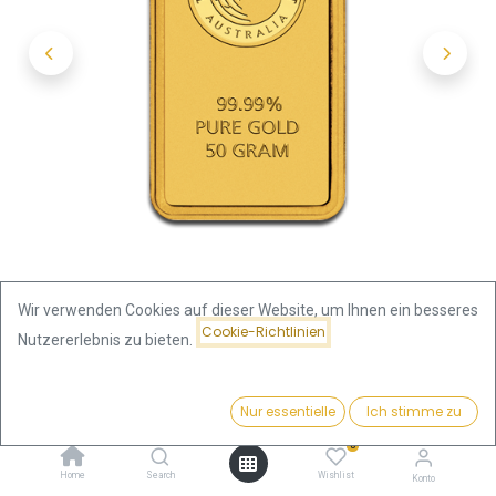
Wir verwenden Cookies auf dieser Website, um Ihnen ein besseres
Cookie-Richtlinien
Nutzererlebnis zu bieten.
Shop
Preis:
50 Gramm Goldbarren | Perth Mint mit Zertifikat -Känguru
Kaufen
Nur essentielle
Ich stimme zu
6.290,24
€
0
50 Gramm Goldbarren | Perth
Home
Search
Wishlist
Konto