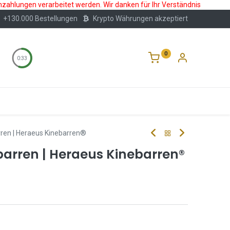
nzahlungen verarbeitet werden. Wir danken für Ihr Verständnis
+130.000 Bestellungen
Krypto Währungen akzeptiert
0
0:32
Wertlagerung
Blog
Über Uns
Häufige F
ren | Heraeus Kinebarren®
rren | Heraeus Kinebarren®