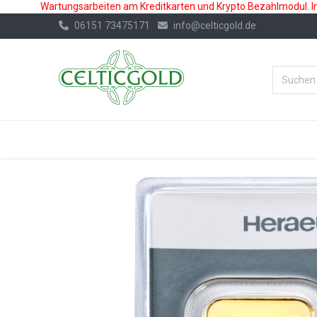
Wartungsarbeiten am Kreditkarten und Krypto Bezahlmodul. In 
06151 73475171
info@celticgold.de
%Bester Prei
GOLD
SILBER