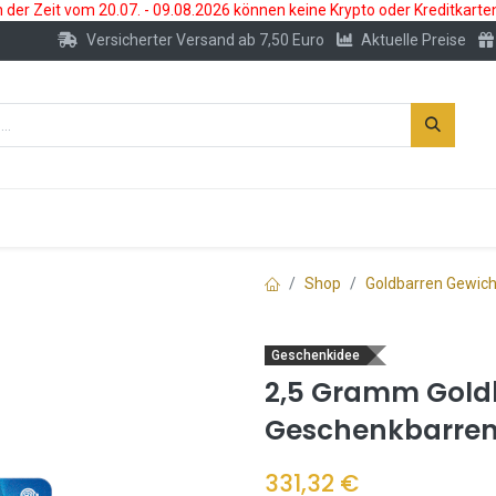
der Zeit vom 20.07. - 09.08.2026 können keine Krypto oder Kreditkarte
Versicherter Versand ab 7,50 Euro
Aktuelle Preise
s
Neu
Edelmetallkonto
Zubehör
Shop
Goldbarren Gewich
Geschenkidee
2,5 Gramm Goldb
Geschenkbarre
331,32
€