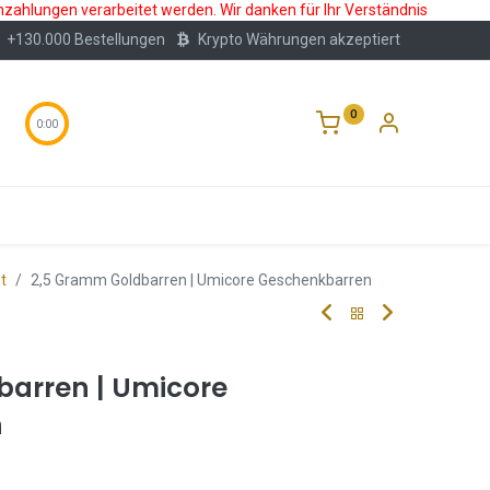
nzahlungen verarbeitet werden. Wir danken für Ihr Verständnis
+130.000 Bestellungen
Krypto Währungen akzeptiert
0
0:00
Wertlagerung
Blog
Über Uns
Häufige F
t
2,5 Gramm Goldbarren | Umicore Geschenkbarren
arren | Umicore
n