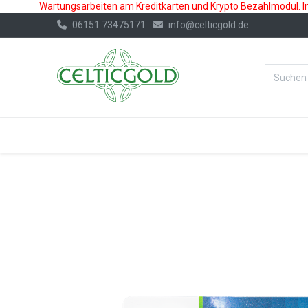
Wartungsarbeiten am Kreditkarten und Krypto Bezahlmodul. In 
06151 73475171
info@celticgold.de
%Bester Prei
GOLD
SILBER