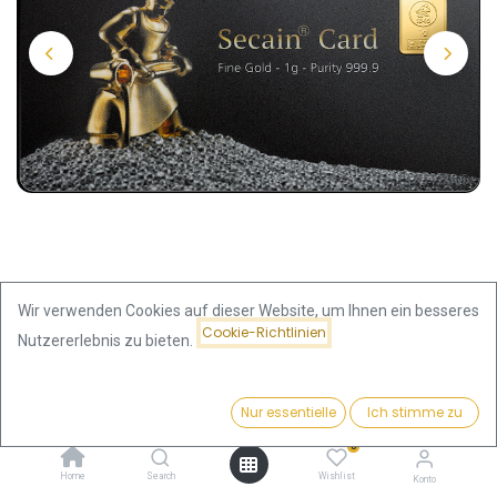
Wir verwenden Cookies auf dieser Website, um Ihnen ein besseres
Cookie-Richtlinien
Nutzererlebnis zu bieten.
Shop
1 Gramm Goldbarren | Heimerle + Meule
Preis:
Kaufen
Nur essentielle
Ich stimme zu
137,64
€
1 Gramm Goldbarren | Heimerle +
0
Home
Search
Wishlist
Konto
Meule