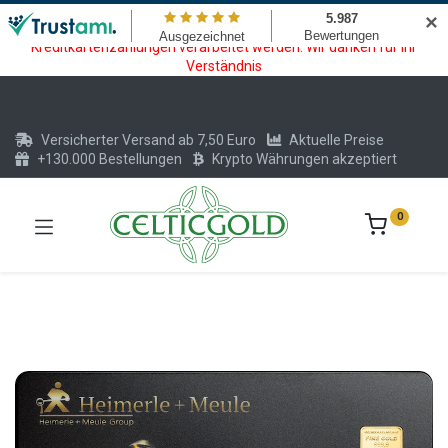
Wartungsarbeiten am Kreditkarten und Krypto Bezahlmodul. In der
✕
Zeit vom 20.07. - 09.08.2026 können keine Krypto oder
Kreditkartenzahlungen verarbeitet werden. Wir danken für Ihr
Verständnis
Versicherter Versand ab 7,50 Euro
Aktuelle Preise
+130.000 Bestellungen
Krypto Währungen akzeptiert
0