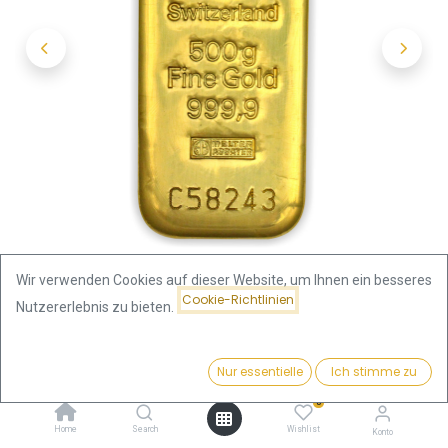
Wir verwenden Cookies auf dieser Website, um Ihnen ein besseres
Cookie-Richtlinien
Nutzererlebnis zu bieten.
Shop
Argor Heraeus
Preis:
500 Gramm Goldbarren | Argor-Heraeus - gegossen
Kaufen
Nur essentielle
Ich stimme zu
61.551,90
€
0
500 Gramm Goldbarren | Argor-
Home
Search
Wishlist
Konto