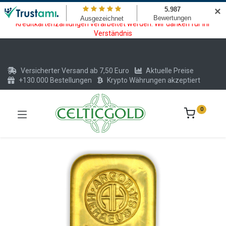
Wartungsarbeiten am Kreditkarten und Krypto Bezahlmodul. In der
✕
Zeit vom 20.07. - 09.08.2026 können keine Krypto oder
Kreditkartenzahlungen verarbeitet werden. Wir danken für Ihr
Verständnis
Versicherter Versand ab 7,50 Euro
Aktuelle Preise
+130.000 Bestellungen
Krypto Währungen akzeptiert
0