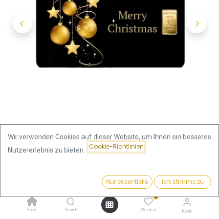
Wir verwenden Cookies auf dieser Website, um Ihnen ein besseres
Cookie-Richtlinien
Nutzererlebnis zu bieten.
Shop
Preis:
1 Gramm Goldbarren | Heimerle + Meule - Merry Christmas
Kaufen
Nur essentielle
Ich stimme zu
153,40
€
0
1 Gramm Goldbarren | Heimerle +
Home
Search
Wishlist
Konto