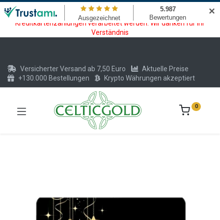
Wartungsarbeiten am Kreditkarten und Krypto Bezahlmodul. In der
✕
Zeit vom 20.07. - 09.08.2026 können keine Krypto oder
Kreditkartenzahlungen verarbeitet werden. Wir danken für Ihr
Verständnis
Versicherter Versand ab 7,50 Euro
Aktuelle Preise
+130.000 Bestellungen
Krypto Währungen akzeptiert
0