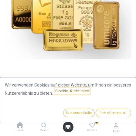
Wir verwenden Cookies auf dieser Website, um Ihnen ein besseres
Cookie-Richtlinien
Nutzererlebnis zu bieten.
Shop
1 Gramm Goldbarren | versch. Hersteller
Preis:
Kaufen
Nur essentielle
Ich stimme zu
131,04
€
1 Gramm Goldbarren | versch.
0
Hersteller
Home
Search
Wishlist
Konto