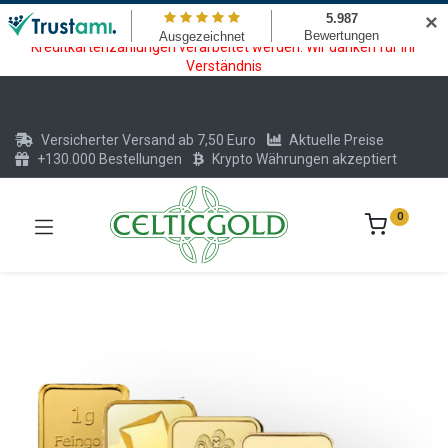
Wartungsarbeiten am Kreditkarten und Krypto Bezahlmodul. In der
✕
Zeit vom 20.07. - 09.08.2026 können keine Krypto oder
Kreditkartenzahlungen verarbeitet werden. Wir danken für Ihr
Verständnis
Versicherter Versand ab 7,50 Euro
Aktuelle Preise
+130.000 Bestellungen
Krypto Währungen akzeptiert
0