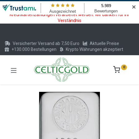
Wartungsarbeiten am Kreditkarten und Krypto Bezahlmodul. In der
✕
Zeit vom 20.07. - 09.08.2026 können keine Krypto oder
Kreditkartenzahlungen verarbeitet werden. Wir danken für Ihr
Verständnis
Versicherter Versand ab 7,50 Euro
Aktuelle Preise
+130.000 Bestellungen
Krypto Währungen akzeptiert
0