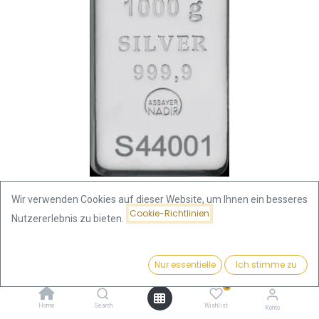
Wir verwenden Cookies auf dieser Website, um Ihnen ein besseres
Cookie-Richtlinien
Nutzererlebnis zu bieten.
Shop
Silberbarren Gewicht
1 Kilo Silberbarren | Nadir Metal Rafineri
Preis:
Kaufen
Nur essentielle
Ich stimme zu
2.460,30
€
1 Kilo Silberbarren | Nadir Metal
0
Home
Search
Wishlist
Konto
Rafineri