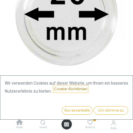
Wir verwenden Cookies auf dieser Website, um Ihnen ein besseres
Cookie-Richtlinien
Nutzererlebnis zu bieten.
Shop
Münzkapsel 20mm
Münzkapsel 20mm
Preis:
Kaufen
Nur essentielle
Ich stimme zu
0,39
€
0
0,39
€
Home
Search
Wishlist
Konto
inkl. MwSt.