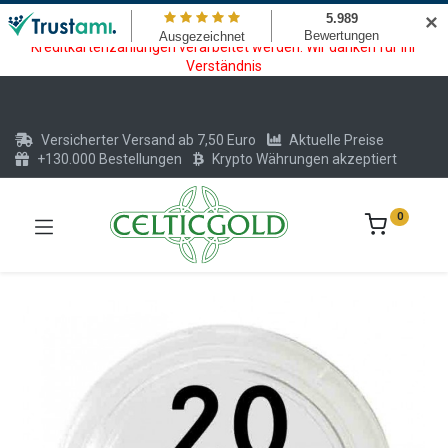
Wartungsarbeiten am Kreditkarten und Krypto Bezahlmodul. In der
✕
Zeit vom 20.07. - 09.08.2026 können keine Krypto oder
Kreditkartenzahlungen verarbeitet werden. Wir danken für Ihr
Verständnis
Versicherter Versand ab 7,50 Euro
Aktuelle Preise
+130.000 Bestellungen
Krypto Währungen akzeptiert
0