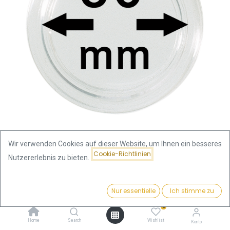
Wir verwenden Cookies auf dieser Website, um Ihnen ein besseres
Cookie-Richtlinien
Nutzererlebnis zu bieten.
Shop
Münzkapsel 80mm
Münzkapsel 80mm
Preis:
Kaufen
Nur essentielle
Ich stimme zu
6,00
€
0
6,00
€
Home
Search
Wishlist
Konto
inkl. MwSt.