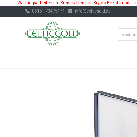
Wartungsarbeiten am Kreditkarten und Krypto Bezahlmodul. In 
06151 73475171
info@celticgold.de
%Bester Prei
GOLD
SILBER