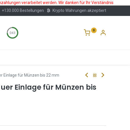
nzahlungen verarbeitet werden. Wir danken für Ihr Verständnis
+130.000 Bestellungen
Krypto Währungen akzeptiert
0
0:43
Wertlagerung
Blog
Über Uns
Häufige F
er Einlage für Münzen bis 22 mm
uer Einlage für Münzen bis