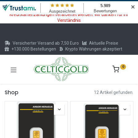
Wartungsarbeiten am Kreditkarten und Krypto Bezahlmodul. In der
✕
Zeit vom 20.07. - 09.08.2026 können keine Krypto oder
Kreditkartenzahlungen verarbeitet werden. Wir danken für Ihr
Verständnis
Versicherter Versand ab 7,50 Euro
Aktuelle Preise
+130.000 Bestellungen
Krypto Währungen akzeptiert
0
Shop
12 Artikel gefunden.