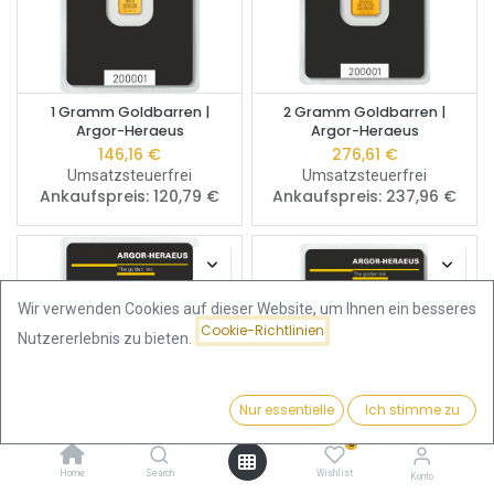
1 Gramm Goldbarren |
2 Gramm Goldbarren |
Argor-Heraeus
Argor-Heraeus
146,16
€
276,61
€
Umsatzsteuerfrei
Umsatzsteuerfrei
Ankaufspreis:
120,79
€
Ankaufspreis:
237,96
€
Wir verwenden Cookies auf dieser Website, um Ihnen ein besseres
Cookie-Richtlinien
Nutzererlebnis zu bieten.
Nur essentielle
Ich stimme zu
Filter
Beliebteste
0
Home
Search
Wishlist
5 Gramm Goldbarren |
10 Gramm Goldbarren |
Konto