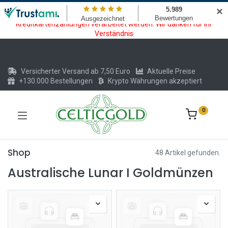
Wartungsarbeiten am Kreditkarten und Krypto Bezahlmodul. In der
✕
Zeit vom 20.07. - 09.08.2026 können keine Krypto oder
Kreditkartenzahlungen verarbeitet werden. Wir danken für Ihr
Verständnis
Versicherter Versand ab 7,50 Euro
Aktuelle Preise
+130.000 Bestellungen
Krypto Währungen akzeptiert
0
Shop
48 Artikel gefunden.
Australische Lunar I Goldmünzen