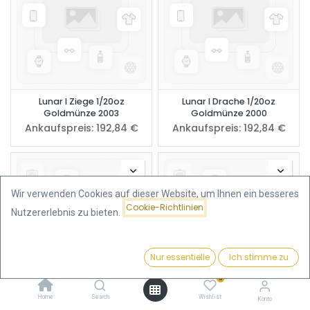
Lunar I Ziege 1/20oz
Lunar I Drache 1/20oz
Goldmünze 2003
Goldmünze 2000
Ankaufspreis:
192,84
€
Ankaufspreis:
192,84
€
Wir verwenden Cookies auf dieser Website, um Ihnen ein besseres
Cookie-Richtlinien
Nutzererlebnis zu bieten.
Nur essentielle
Ich stimme zu
Filter
Beliebteste
0
Home
Search
Wishlist
Konto
Lunar I Hase 1/20oz
Lunar I Tiger 1/20oz