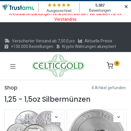
Wartungsarbeiten am Kreditkarten und Krypto Bezahlmodul. In der
✕
Zeit vom 20.07. - 09.08.2026 können keine Krypto oder
Kreditkartenzahlungen verarbeitet werden. Wir danken für Ihr
Verständnis
Versicherter Versand ab 7,50 Euro
Aktuelle Preise
+130.000 Bestellungen
Krypto Währungen akzeptiert
0
Shop
4 Artikel gefunden.
1,25 - 1,5oz Silbermünzen