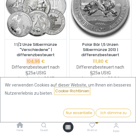
1 1/2 Unze Silbermünze
Polar Bär 1,5 Unzen
"Verschiedene" |
Silbermünze 2013 |
differenzbesteuert
differenzbesteuert
104,96
€
111,80
€
Differenzbesteuert nach
Differenzbesteuert nach
§25a UStG
§25a UStG
Ankaufspreis:
88,17
€
Ankaufspreis:
89,94
€
Wir verwenden Cookies auf dieser Website, um Ihnen ein besseres
Cookie-Richtlinien
Nutzererlebnis zu bieten.
Nur essentielle
Ich stimme zu
Filter
Beliebteste
0
Home
Search
Wishlist
Konto