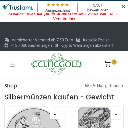
Wartungsarbeiten am Kreditkarten und Krypto Bezahlmodul. In der
✕
Zeit vom 20.07. - 09.08.2026 können keine Krypto oder
Kreditkartenzahlungen verarbeitet werden. Wir danken für Ihr
Verständnis
Versicherter Versand ab 7,50 Euro
Aktuelle Preise
+130.000 Bestellungen
Krypto Währungen akzeptiert
0
Shop
685 Artikel gefunden.
Silbermünzen kaufen - Gewicht