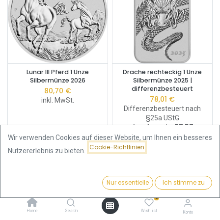
Lunar III Pferd 1 Unze
Drache rechteckig 1 Unze
Silbermünze 2026
Silbermünze 2025 |
differenzbesteuert
80,70
€
78,01
€
inkl. MwSt.
Differenzbesteuert nach
§25a UStG
Ankaufspreis:
57,57
€
Wir verwenden Cookies auf dieser Website, um Ihnen ein besseres
Cookie-Richtlinien
Nutzererlebnis zu bieten.
Nur essentielle
Ich stimme zu
Filter
Beliebteste
0
Home
Search
Wishlist
Konto