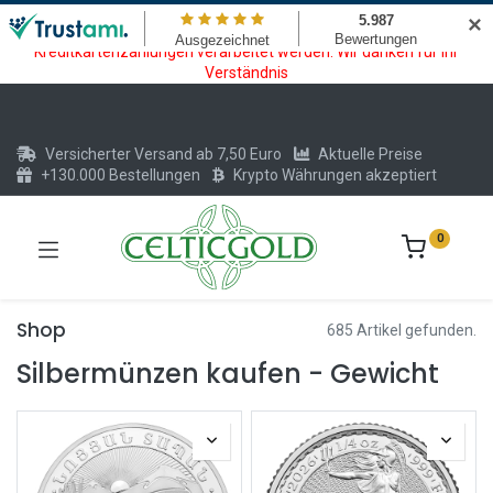
Wartungsarbeiten am Kreditkarten und Krypto Bezahlmodul. In der
✕
Zeit vom 20.07. - 09.08.2026 können keine Krypto oder
Kreditkartenzahlungen verarbeitet werden. Wir danken für Ihr
Verständnis
Versicherter Versand ab 7,50 Euro
Aktuelle Preise
+130.000 Bestellungen
Krypto Währungen akzeptiert
0
Shop
685 Artikel gefunden.
Silbermünzen kaufen - Gewicht