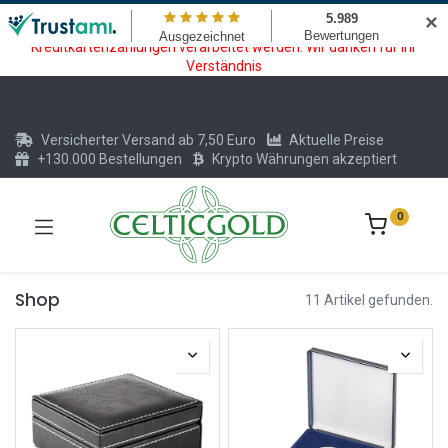
Wartungsarbeiten am Kreditkarten und Krypto Bezahlmodul. In der
✕
Zeit vom 20.07. - 09.08.2026 können keine Krypto oder
Kreditkartenzahlungen verarbeitet werden. Wir danken für Ihr
Verständnis
Versicherter Versand ab 7,50 Euro
Aktuelle Preise
+130.000 Bestellungen
Krypto Währungen akzeptiert
0
Shop
11 Artikel gefunden.