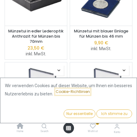
Münzetui in edler Lederoptik
Münzetui mit blauer Einlage
Anthrazit für Münzen bis
für Münzen bis 46 mm
70mm
9,90
€
23,50
€
inkl. MwSt.
inkl. MwSt.
Wir verwenden Cookies auf dieser Website, um Ihnen ein besseres
Cookie-Richtlinien
Nutzererlebnis zu bieten.
Nur essentielle
Ich stimme zu
Filter
Beliebteste
0
Münzetui mit blauer Einlage
Münzetui mit blauer Einlage
Home
Search
Wishlist
Konto
für Münzen bis 33 mm
für Münzen bis 34mm