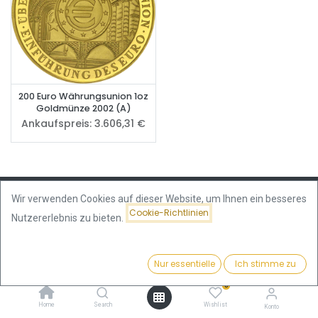
200 Euro Währungsunion 1oz
Goldmünze 2002 (A)
Ankaufspreis:
3.606,31
€
Wir verwenden Cookies auf dieser Website, um Ihnen ein besseres
Cookie-Richtlinien
Nutzererlebnis zu bieten.
Kundenservice
(+49) 6151 73475171
Nur essentielle
Ich stimme zu
Filter
Beliebteste
CelticGold AG
0
Bad Nauheimer Str. 4
Home
Search
Wishlist
Konto
64289 Darmstadt