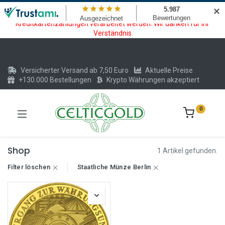
Wartungsarbeiten am Kreditkarten und Krypto Bezahlmodul. In der
✕
Zeit vom 20.07. - 09.08.2026 können keine Krypto oder
Kreditkartenzahlungen verarbeitet werden. Wir danken für Ihr
Verständnis
Versicherter Versand ab 7,50 Euro
Aktuelle Preise
+130.000 Bestellungen
Krypto Währungen akzeptiert
0
Shop
1 Artikel gefunden.
Filter löschen
Staatliche Münze Berlin