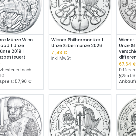
Kaufen
Kaufen
hre Münze Wien
Wiener Philharmoniker 1
Wiener 
Hood 1 Unze
Unze Silbermünze 2026
Unze Si
ünze 2019 |
verschi
71,43
€
nzbesteuert
differe
inkl. MwSt.
€
67,64
nzbesteuert nach
Differen
tG
§25a US
spreis:
57,90
€
Ankaufs