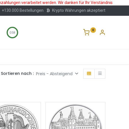
nzahlungen verarbeitet werden. Wir danken für Ihr Verständnis
+130.000 Bestellungen
Krypto Währungen akzeptiert
0
0:57
Wertlagerung
Blog
Über Uns
Häufige F
Sortieren nach :
Preis - Absteigend