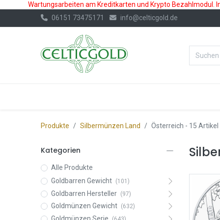
Wartungsarbeiten am Kreditkarten und Krypto Bezahlmodul. In 
06151 73475171
info@celticgold.de
%Bester Prei
GOLD
SILBER
Produkte
Silbermünzen Land
Österreich
- 15 Artikel
Silb
Kategorien
Alle Produkte
Goldbarren Gewicht
(101)
Goldbarren Hersteller
(97)
Goldmünzen Gewicht
(632)
Goldmünzen Serie
(643)