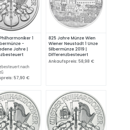
Kaufen
Philharmoniker 1
825 Jahre Münze Wien
lbermünze -
Wiener Neustadt 1 Unze
edene Jahre |
Silbermünze 2019 |
nzbesteuert
Differenzbesteuert
€
Ankaufspreis:
58,98
€
zbesteuert nach
tG
preis:
57,90
€