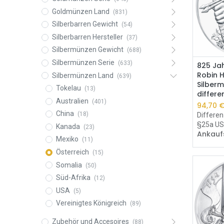
Goldmünzen Land
(831)
Silberbarren Gewicht
(54)
Silberbarren Hersteller
(37)
Silbermünzen Gewicht
(688)
Silbermünzen Serie
(633)
825 Ja
Robin 
Silbermünzen Land
(639)
Silberm
Tokelau
(13)
differe
Australien
(401)
94,70
China
(18)
Differe
§25a US
Kanada
(23)
Ankauf
Mexiko
(11)
Österreich
(15)
Somalia
(50)
Süd-Afrika
(12)
USA
(5)
Vereinigtes Königreich
(89)
Zubehör und Accesoires
(88)