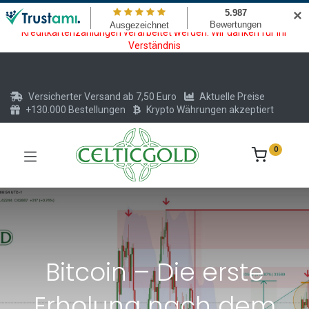
Wartungsarbeiten am Kreditkarten und Krypto Bezahlmodul. In der
✕
Zeit vom 20.07. - 09.08.2026 können keine Krypto oder
Kreditkartenzahlungen verarbeitet werden. Wir danken für Ihr
Verständnis
Versicherter Versand ab 7,50 Euro
Aktuelle Preise
+130.000 Bestellungen
Krypto Währungen akzeptiert
0
Bitcoin – Die erste
Erholung nach dem