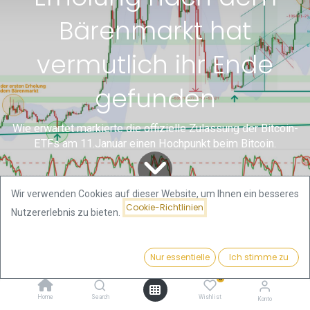
Bärenmarkt hat
vermutlich ihr Ende
gefunden
Wie erwartet markierte die offizielle Zulassung der Bitcoin-
ETFs am 11.Januar einen Hochpunkt beim Bitcoin.
Wir verwenden Cookies auf dieser Website, um Ihnen ein besseres
Cookie-Richtlinien
Nutzererlebnis zu bieten.
Alle
Gold- und Bitcoin
Bitcoin – Die erste Erholung nach dem Bärenmarkt hat vermutlich ihr Ende gefunden
Blogs
Analysen von Florian
Nur essentielle
Ich stimme zu
Grummes
0
1. Rückblick
Home
Search
Wishlist
Konto