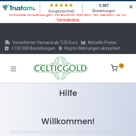
Wartungsarbeiten am Kreditkarten und Krypto Bezahlmodul. In der
✕
Zeit vom 20.07. - 09.08.2026 können keine Krypto oder
Kreditkartenzahlungen verarbeitet werden. Wir danken für Ihr
Verständnis
Versicherter Versand ab 7,50 Euro
Aktuelle Preise
+130.000 Bestellungen
Krypto Währungen akzeptiert
0
Hilfe
Willkommen!
Diese Community richtet sich an Fachleute und Enthusiasten