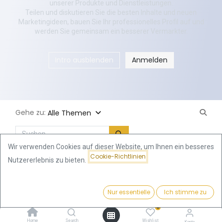
unserer Produkte und Dienstleistungen.
Teilen und diskutieren Sie die besten Inhalte und neuen
Marketingideen, bauen Sie Ihr professionelles Profil auf und
werden Sie gemeinsam ein besserer Vermarkter.
Intro ausblenden
Anmelden
Gehe zu:
Alle Themen
Wir verwenden Cookies auf dieser Website, um Ihnen ein besseres
Cookie-Richtlinien
Neuer Beitrag
Nutzererlebnis zu bieten.
Nur essentielle
Ich stimme zu
0
Home
Search
Wishlist