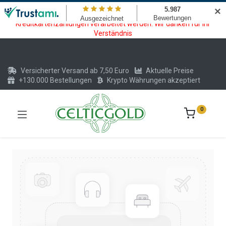
Wartungsarbeiten am Kreditkarten und Krypto Bezahlmodul. In der
✕
Zeit vom 20.07. - 09.08.2026 können keine Krypto oder
Kreditkartenzahlungen verarbeitet werden. Wir danken für Ihr
Verständnis
Versicherter Versand ab 7,50 Euro
Aktuelle Preise
+130.000 Bestellungen
Krypto Währungen akzeptiert
0