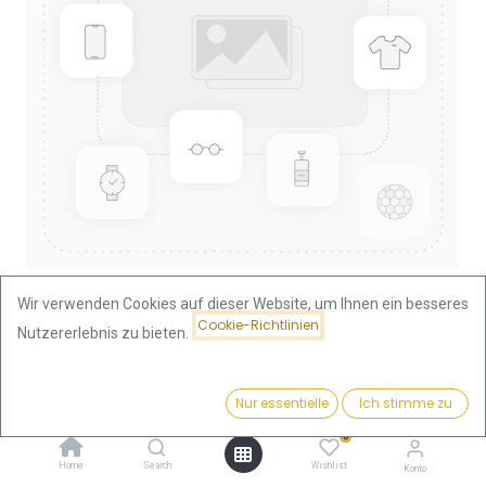
Wir verwenden Cookies auf dieser Website, um Ihnen ein besseres
Cookie-Richtlinien
Nutzererlebnis zu bieten.
Shop
Nugget/Känguru 1oz Goldmünze 1989
Nugget/Känguru 1oz Goldmünze
Preis:
Kaufen
Nur essentielle
Ich stimme zu
3.756,57
€
1989
0
Home
Search
Wishlist
Konto
3.756,57
€