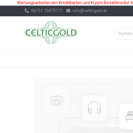
Wartungsarbeiten am Kreditkarten und Krypto Bezahlmodul. In 
06151 73475171
info@celticgold.de
%Bester Prei
GOLD
SILBER