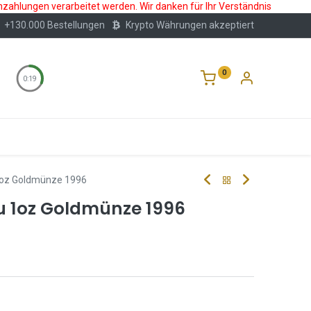
nzahlungen verarbeitet werden. Wir danken für Ihr Verständnis
+130.000 Bestellungen
Krypto Währungen akzeptiert
0
0:18
Wertlagerung
Blog
Über Uns
Häufige F
oz Goldmünze 1996
 1oz Goldmünze 1996