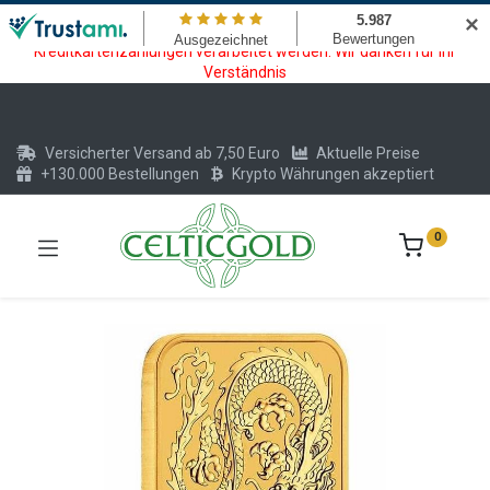
Wartungsarbeiten am Kreditkarten und Krypto Bezahlmodul. In der
✕
Zeit vom 20.07. - 09.08.2026 können keine Krypto oder
Kreditkartenzahlungen verarbeitet werden. Wir danken für Ihr
Verständnis
Versicherter Versand ab 7,50 Euro
Aktuelle Preise
+130.000 Bestellungen
Krypto Währungen akzeptiert
0