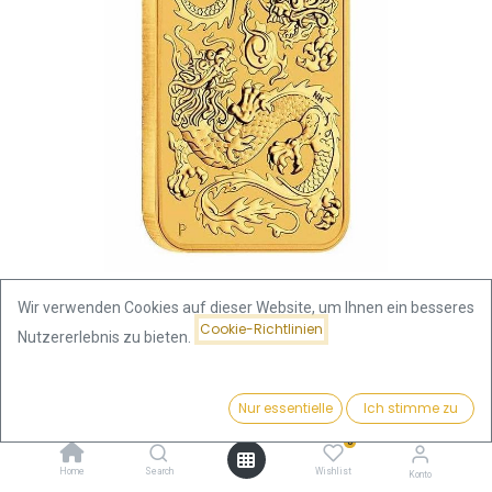
Wir verwenden Cookies auf dieser Website, um Ihnen ein besseres
Cookie-Richtlinien
Nutzererlebnis zu bieten.
Shop
Drache 1 Unze Goldmünze rechteckig 2020
Preis:
Kaufen
Nur essentielle
Ich stimme zu
4.204,84
€
Drache 1 Unze Goldmünze
0
rechteckig 2020
Home
Search
Wishlist
Konto