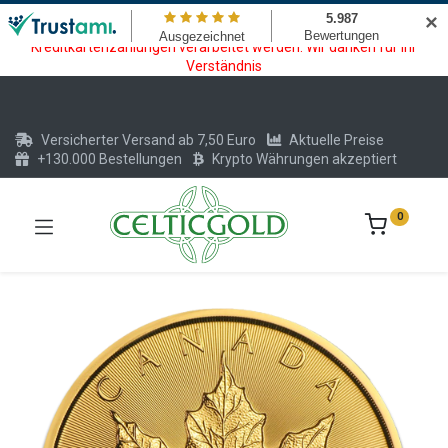
Wartungsarbeiten am Kreditkarten und Krypto Bezahlmodul. In der
✕
Zeit vom 20.07. - 09.08.2026 können keine Krypto oder
Kreditkartenzahlungen verarbeitet werden. Wir danken für Ihr
Verständnis
Versicherter Versand ab 7,50 Euro
Aktuelle Preise
+130.000 Bestellungen
Krypto Währungen akzeptiert
0