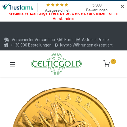
Wartungsarbeiten am Kreditkarten und Krypto Bezahlmodul. In der
✕
Zeit vom 20.07. - 09.08.2026 können keine Krypto oder
Kreditkartenzahlungen verarbeitet werden. Wir danken für Ihr
Verständnis
Versicherter Versand ab 7,50 Euro
Aktuelle Preise
+130.000 Bestellungen
Krypto Währungen akzeptiert
0