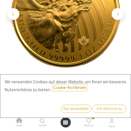
Wir verwenden Cookies auf dieser Website, um Ihnen ein besseres
Cookie-Richtlinien
Nutzererlebnis zu bieten.
Shop
Preis:
Call of the Wild "Goldener Elch" 1 Unze Goldmünze 2019 |
Kaufen
Nur essentielle
Ich stimme zu
3.981,96
€
.99999
0
Home
Search
Wishlist
Konto