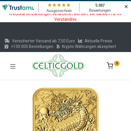
Wartungsarbeiten am Kreditkarten und Krypto Bezahlmodul. In der
✕
Zeit vom 20.07. - 09.08.2026 können keine Krypto oder
Kreditkartenzahlungen verarbeitet werden. Wir danken für Ihr
Verständnis
Versicherter Versand ab 7,50 Euro
Aktuelle Preise
+130.000 Bestellungen
Krypto Währungen akzeptiert
0