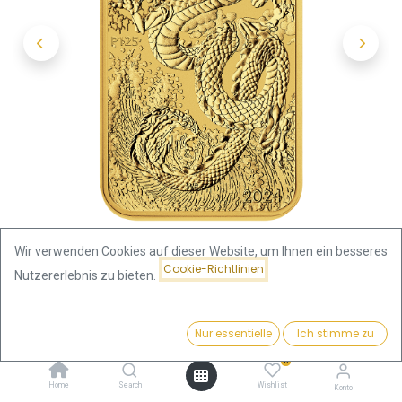
Wir verwenden Cookies auf dieser Website, um Ihnen ein besseres
Cookie-Richtlinien
Nutzererlebnis zu bieten.
Shop
Drache 1 Unze Goldmünze rechteckig 2024
Preis:
Kaufen
Nur essentielle
Ich stimme zu
3.906,83
€
Drache 1 Unze Goldmünze
0
Home
Search
Wishlist
Konto
rechteckig 2024