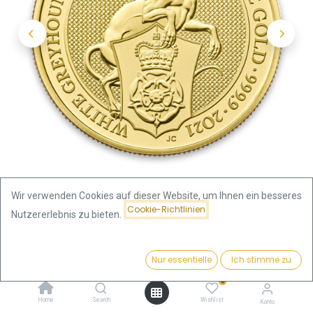
Wir verwenden Cookies auf dieser Website, um Ihnen ein besseres
Cookie-Richtlinien
Nutzererlebnis zu bieten.
Shop
Preis:
Queen's Beasts White Greyhound of Richmond 1 Unze
Kaufen
Nur essentielle
Ich stimme zu
4.320,05
€
Goldmünze 2021
0
Home
Search
Wishlist
Konto