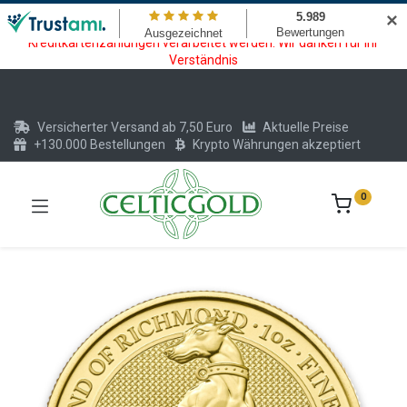
Wartungsarbeiten am Kreditkarten und Krypto Bezahlmodul. In der
✕
Zeit vom 20.07. - 09.08.2026 können keine Krypto oder
Kreditkartenzahlungen verarbeitet werden. Wir danken für Ihr
Verständnis
Versicherter Versand ab 7,50 Euro
Aktuelle Preise
+130.000 Bestellungen
Krypto Währungen akzeptiert
0