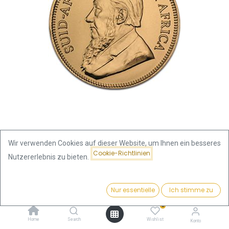
Wir verwenden Cookies auf dieser Website, um Ihnen ein besseres
Cookie-Richtlinien
Nutzererlebnis zu bieten.
Shop
Krügerrand 1oz Goldmünze 2003
Krügerrand 1oz Goldmünze 2003
Preis:
Kaufen
Nur essentielle
Ich stimme zu
3.756,57
€
0
Dieses Produkt ist nicht mehr erhältlich.
Home
Search
Wishlist
Konto