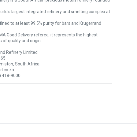
nery is a South African precious metals refinery founded
 world’s largest integrated refinery and smelting complex at
efined to at least 99.5% purity for bars and Krugerrand
A Good Delivery referee, it represents the highest
 of quality and origin.
nd Refinery Limited
565
miston, South Africa
d.co.za
) 418-9000