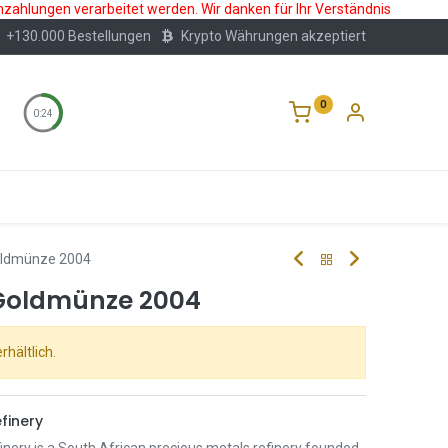
nzahlungen verarbeitet werden. Wir danken für Ihr Verständnis
+130.000 Bestellungen
Krypto Währungen akzeptiert
0
0:24
Wertlagerung
Blog
Über Uns
Häufige F
oldmünze 2004
 Goldmünze 2004
rhältlich.
finery