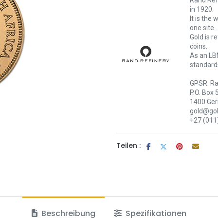
Rand Refi
in 1920.
It is the
one site.
Gold is r
coins.
As an LBM
standards
GPSR: Ra
P.O. Box 
1400 Ger
gold@gol
+27 (011
Teilen :
Beschreibung
Spezifikationen