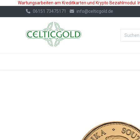
Wartungsarbeiten am Kreditkarten und Krypto Bezahlmodul. In 
06151 73475171
info@celticgold.de
%Bester Prei
GOLD
SILBER