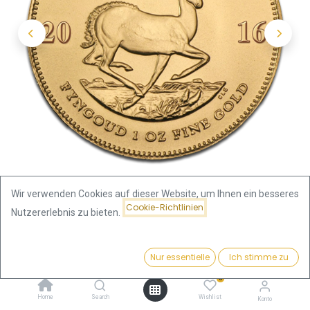
Wir verwenden Cookies auf dieser Website, um Ihnen ein besseres
Cookie-Richtlinien
Nutzererlebnis zu bieten.
Shop
Krügerrand 1oz Goldmünze 2016
Preis:
Kaufen
Nur essentielle
Ich stimme zu
Krügerrand 1oz Goldmünze 2016
3.756,57
€
0
Home
Search
Wishlist
Konto
Dieses Produkt ist nicht mehr erhältlich.