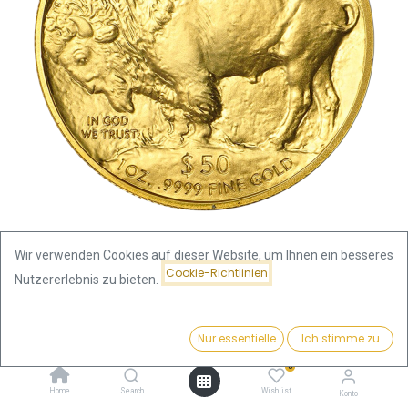
Wir verwenden Cookies auf dieser Website, um Ihnen ein besseres
Cookie-Richtlinien
Nutzererlebnis zu bieten.
Shop
American Buffalo 1oz Goldmünze 2011
Preis:
Kaufen
Nur essentielle
Ich stimme zu
3.756,57
€
American Buffalo 1oz Goldmünze
0
2011
Home
Search
Wishlist
Konto