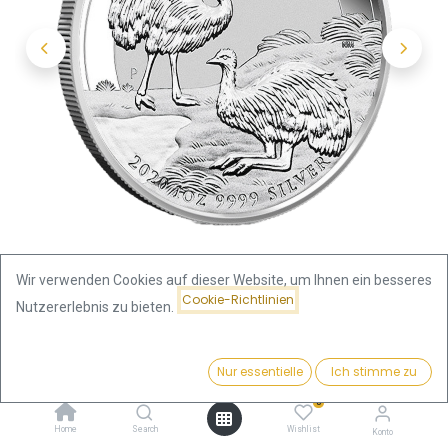
Wir verwenden Cookies auf dieser Website, um Ihnen ein besseres
Cookie-Richtlinien
Nutzererlebnis zu bieten.
Shop
Preis:
Australien Emu 1 Unze Silbermünze 2020 | differenzbesteuert
Kaufen
Nur essentielle
Ich stimme zu
75,32
€
0
Australien Emu 1 Unze
Home
Search
Wishlist
Konto