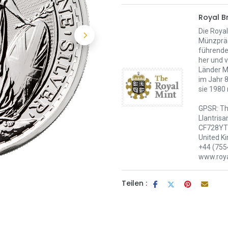
Royal Br
Die Royal
Münzpräg
führende 
her und v
Länder M
im Jahr 
sie 1980
GPSR: Th
Llantrisa
CF728YT 
United K
+44 (755
www.roya
Teilen :