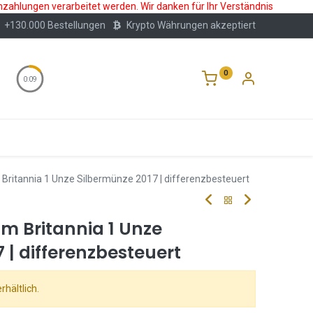
nzahlungen verarbeitet werden. Wir danken für Ihr Verständnis
+130.000 Bestellungen
Krypto Währungen akzeptiert
0
0:08
Wertlagerung
Blog
Über Uns
Häufige F
 Britannia 1 Unze Silbermünze 2017 | differenzbesteuert
m Britannia 1 Unze
 | differenzbesteuert
rhältlich.