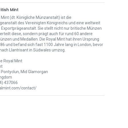
itish Mint
 Mint (dt. Königliche Münzanstalt) ist die
eanstalt des Vereinigten Königreichs und eine weltweit
Exportprägeanstalt. Sie stellt nicht nur britische Münzen
erteilt diese, sondern prägt auch für rund 60 andere
ünzen und Medaillen. Die Royal Mint hat ihren Ursprung
886 und befand sich fast 1100 Jahre lang in London, bevor
 nach Llantrisant in Südwales umzog.
e Royal Mint
nt
Pontyclun, Mid Glamorgan
ingdom
4) 437066
lmint.com/contact/