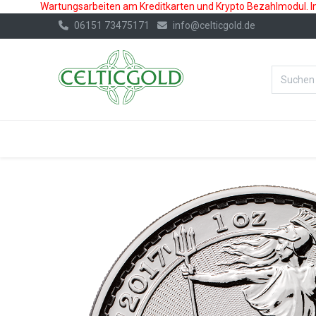
Wartungsarbeiten am Kreditkarten und Krypto Bezahlmodul. In 
06151 73475171
info@celticgold.de
%Bester Prei
GOLD
SILBER