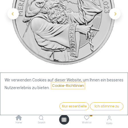
Wir verwenden Cookies auf dieser Website, um Ihnen ein besseres
Cookie-Richtlinien
Nutzererlebnis zu bieten.
Shop
Preis:
Myths and Legends "Merlin" 1 Unze Silbermünze 2023
Kaufen
Nur essentielle
Ich stimme zu
75,41
€
0
Myths and Legends "Merlin" 1
Home
Search
Wishlist
Konto