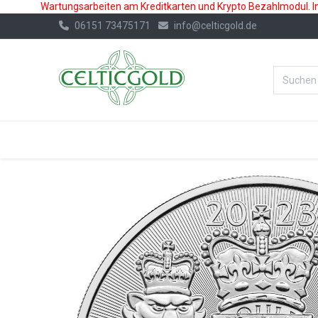
Wartungsarbeiten am Kreditkarten und Krypto Bezahlmodul. In 
06151 73475171
info@celticgold.de
%Bester Prei
GOLD
SILBER