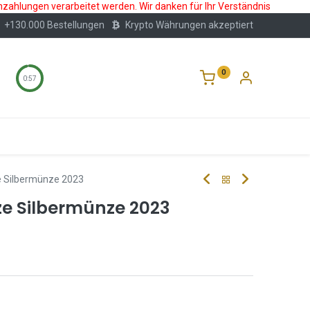
nzahlungen verarbeitet werden. Wir danken für Ihr Verständnis
+130.000 Bestellungen
Krypto Währungen akzeptiert
0
0:56
Wertlagerung
Blog
Über Uns
Häufige F
e Silbermünze 2023
ze Silbermünze 2023