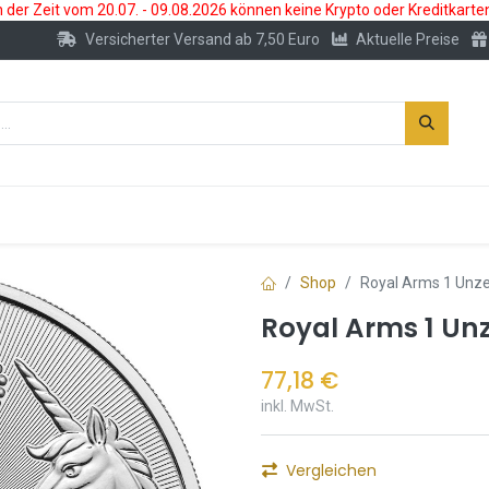
der Zeit vom 20.07. - 09.08.2026 können keine Krypto oder Kreditkarte
Versicherter Versand ab 7,50 Euro
Aktuelle Preise
s
Neu
Edelmetallkonto
Zubehör
Shop
Royal Arms 1 Unz
Royal Arms 1 Un
77,18
€
inkl. MwSt.
Vergleichen