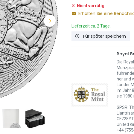
Nicht vorrätig
Erhalten Sie eine Benachri
Lieferzeit ca. 2 Tage.
Für später speichern
Royal Br
Die Royal
Münzpräg
führende 
her und v
Länder M
im Jahr 
sie 1980
GPSR: Th
Llantrisa
CF728YT 
United K
+44 (755