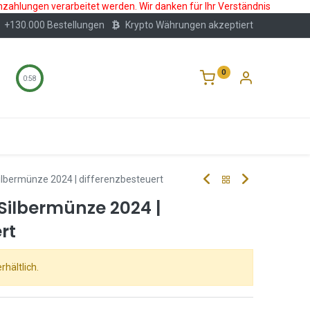
nzahlungen verarbeitet werden. Wir danken für Ihr Verständnis
+130.000 Bestellungen
Krypto Währungen akzeptiert
0
0:57
Wertlagerung
Blog
Über Uns
Häufige F
ilbermünze 2024 | differenzbesteuert
 Silbermünze 2024 |
rt
rhältlich.