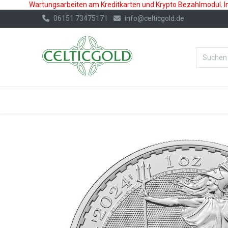
Wartungsarbeiten am Kreditkarten und Krypto Bezahlmodul. In 
06151 73475171
info@celticgold.de
%Bester Prei
GOLD
SILBER