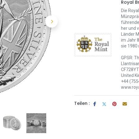
Royal Br
Die Royal
Münzpräg
führende 
her und v
Länder M
im Jahr 
sie 1980
GPSR: Th
Llantrisa
CF728YT 
United K
+44 (755
www.roya
Teilen :