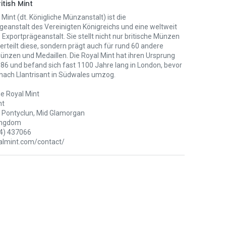
itish Mint
 Mint (dt. Königliche Münzanstalt) ist die
eanstalt des Vereinigten Königreichs und eine weltweit
Exportprägeanstalt. Sie stellt nicht nur britische Münzen
erteilt diese, sondern prägt auch für rund 60 andere
ünzen und Medaillen. Die Royal Mint hat ihren Ursprung
886 und befand sich fast 1100 Jahre lang in London, bevor
 nach Llantrisant in Südwales umzog.
e Royal Mint
nt
Pontyclun, Mid Glamorgan
ingdom
4) 437066
lmint.com/contact/