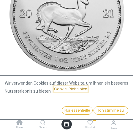
Wir verwenden Cookies auf dieser Website, um Ihnen ein besseres
Cookie-Richtlinien
Nutzererlebnis zu bieten.
Shop
Krügerrand 1 Unze Silbermünze 2021 | differenzbesteuert
Preis:
Kaufen
Nur essentielle
Ich stimme zu
74,31
€
Krügerrand 1 Unze Silbermünze
0
Home
Search
Wishlist
Konto
2021 | differenzbesteuert