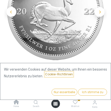
Wir verwenden Cookies auf dieser Website, um Ihnen ein besseres
Cookie-Richtlinien
Nutzererlebnis zu bieten.
Shop
Preis:
Krügerrand 1 Unze Silbermünze 2022 | differenzbesteuert
Kaufen
Nur essentielle
Ich stimme zu
68,81
€
0
Krügerrand 1 Unze Silbermünze
Home
Search
Wishlist
Konto