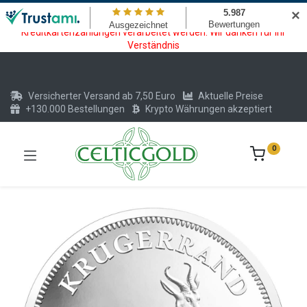
Wartungsarbeiten am Kreditkarten und Krypto Bezahlmodul. In der
✕
Zeit vom 20.07. - 09.08.2026 können keine Krypto oder
Kreditkartenzahlungen verarbeitet werden. Wir danken für Ihr
Verständnis
Versicherter Versand ab 7,50 Euro
Aktuelle Preise
+130.000 Bestellungen
Krypto Währungen akzeptiert
0