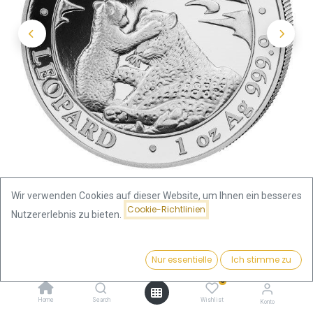
Wir verwenden Cookies auf dieser Website, um Ihnen ein besseres
Cookie-Richtlinien
Nutzererlebnis zu bieten.
Shop
Preis:
African Wildlife Leopard 1 Unze Silbermünze 2019 |
Kaufen
Nur essentielle
Ich stimme zu
90,83
€
differenzbesteuert
0
Home
Search
Wishlist
Konto